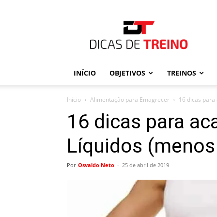
Dicas
de
Treino
INÍCIO
OBJETIVOS
TREINOS
Início
Alimentação para Emagrecer
16 dicas para
16 dicas para ac
Líquidos (menos
Por
Osvaldo Neto
-
25 de abril de 2019