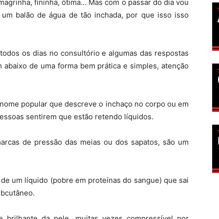
magrinha, fininha, ótima… Mas com o passar do dia vou
um balão de água de tão inchada, por que isso isso
todos os dias no consultório e algumas das respostas
m abaixo de uma forma bem prática e simples, atenção
 o nome popular que descreve o inchaço no corpo ou em
pessoas sentirem que estão retendo líquidos.
marcas de pressão das meias ou dos sapatos, são um
 de um líquido (pobre em proteínas do sangue) que sai
ubcutâneo.
e brilhante da pele, muitas vezes compressível por