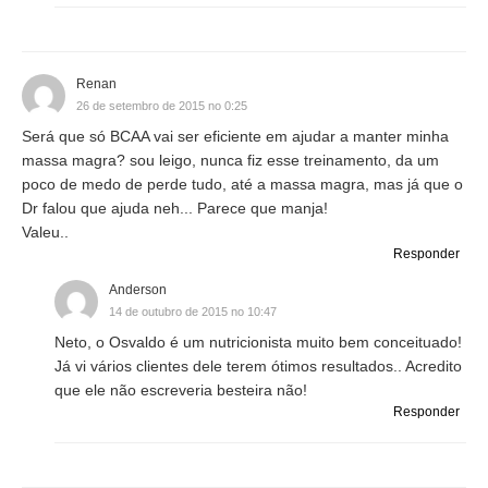
Renan
26 de setembro de 2015 no 0:25
Será que só BCAA vai ser eficiente em ajudar a manter minha
massa magra? sou leigo, nunca fiz esse treinamento, da um
poco de medo de perde tudo, até a massa magra, mas já que o
Dr falou que ajuda neh... Parece que manja!
Valeu..
Responder
Anderson
14 de outubro de 2015 no 10:47
Neto, o Osvaldo é um nutricionista muito bem conceituado!
Já vi vários clientes dele terem ótimos resultados.. Acredito
que ele não escreveria besteira não!
Responder