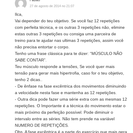
Fabão
27 de agosto de 2014 no 21:07
Ilca,
Vai depender do teu objetivo. Se você faz 12 repetições
com perfeita técnica, e os outras 3 repetições não, elimine
estas outras 3 repetições ou consiga uma parceira de
treino para te ajudar nas ultimas 3 repetições, assim você
não precisa entortar o corpo.
Tenho uma frase clássica para te dizer: “MÚSCULO NÃO
SABE CONTAR”.
Teu músculo responde a tensões, Se você quer mais
tensão para gerar mais hipertrofia, caso for o teu objetivo,
tenho 2 dicas..
- De ênfase na fase excêntrica dos movimentos diminuindo
a velocidade nesta fase e mantenha as 12 repetições.
- Outra dica pode fazer uma série extra com as mesmas 12
repetições. O Importante é a técnica do movimento estar o
mais próximo da perfeição possível. Pode diminuir o
intervalo entre as séries. Não tem prende na variável
NUMERO DE REPETIÇÕES.
Obs. A fase excêntrica é a parte do exercício que mais gera