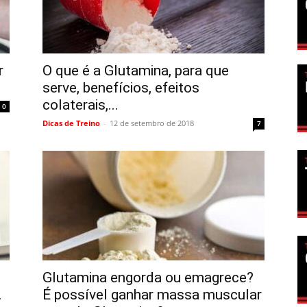
r
O que é a Glutamina, para que
serve, benefícios, efeitos
colaterais,...
0
Dicas de Treino
-
12 de setembro de 2018
7
Glutamina engorda ou emagrece?
.
É possível ganhar massa muscular