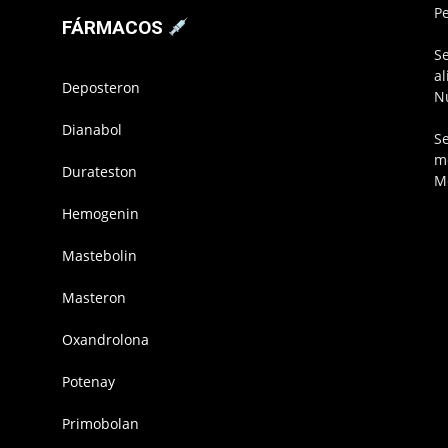
P
FÁRMACOS
S
a
Deposteron
N
Dianabol
S
m
Durateston
M
Hemogenin
Mastebolin
Masteron
Oxandrolona
Potenay
Primobolan