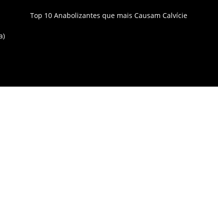
Top 10 Anabolizantes que mais Causam Calvície
a)