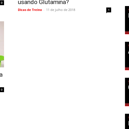
usando Glutamina?
0
Dicas de Treino
-
11 de julho de 2018
1
a
0