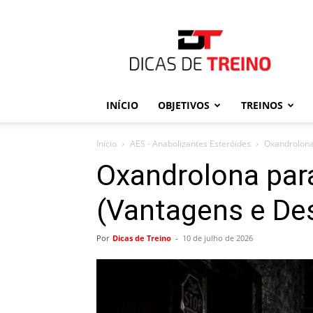
Dicas
de
Treino
INÍCIO
OBJETIVOS
TREINOS
Início
AES - Anabolizantes Esteróides
Oxandrolona
Oxandrolona pa
(Vantagens e De
Por
Dicas de Treino
-
10 de julho de 2026