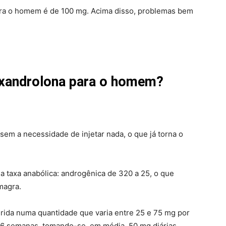
ara o homem é de 100 mg. Acima disso, problemas bem
Oxandrolona para o homem?
, sem a necessidade de injetar nada, o que já torna o
 taxa anabólica: androgênica de 320 a 25, o que
magra.
ida numa quantidade que varia entre 25 e 75 mg por
 6 semanas, tomando-se, em média, 50 mg diárias.