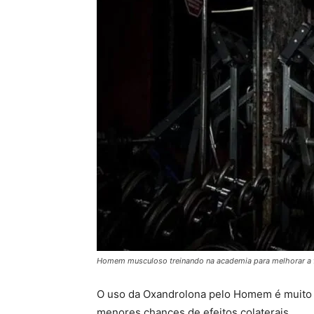
Homem musculoso treinando na academia para melhorar a fo
O uso da Oxandrolona pelo Homem é muito 
menores chances de efeitos colaterais.