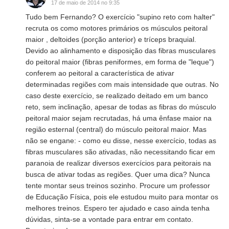
17 de maio de 2014 no 9:35
Tudo bem Fernando? O exercício "supino reto com halter"
recruta os como motores primários os músculos peitoral
maior , deltoides (porção anterior) e tríceps braquial.
Devido ao alinhamento e disposição das fibras musculares
do peitoral maior (fibras peniformes, em forma de "leque")
conferem ao peitoral a característica de ativar
determinadas regiões com mais intensidade que outras. No
caso deste exercício, se realizado deitado em um banco
reto, sem inclinação, apesar de todas as fibras do músculo
peitoral maior sejam recrutadas, há uma ênfase maior na
região esternal (central) do músculo peitoral maior. Mas
não se engane: - como eu disse, nesse exercício, todas as
fibras musculares são ativadas, não necessitando ficar em
paranoia de realizar diversos exercícios para peitorais na
busca de ativar todas as regiões. Quer uma dica? Nunca
tente montar seus treinos sozinho. Procure um professor
de Educação Física, pois ele estudou muito para montar os
melhores treinos. Espero ter ajudado e caso ainda tenha
dúvidas, sinta-se a vontade para entrar em contato.