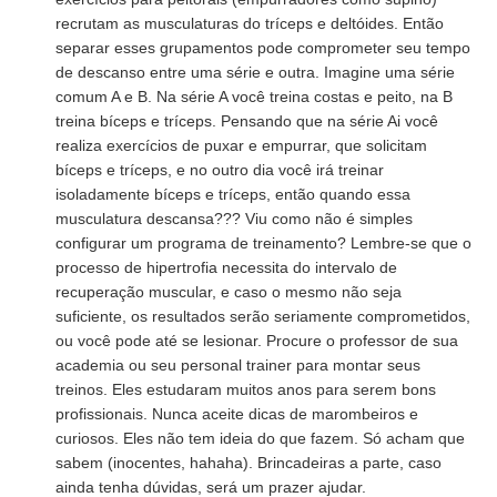
recrutam as musculaturas do tríceps e deltóides. Então
separar esses grupamentos pode comprometer seu tempo
de descanso entre uma série e outra. Imagine uma série
comum A e B. Na série A você treina costas e peito, na B
treina bíceps e tríceps. Pensando que na série Ai você
realiza exercícios de puxar e empurrar, que solicitam
bíceps e tríceps, e no outro dia você irá treinar
isoladamente bíceps e tríceps, então quando essa
musculatura descansa??? Viu como não é simples
configurar um programa de treinamento? Lembre-se que o
processo de hipertrofia necessita do intervalo de
recuperação muscular, e caso o mesmo não seja
suficiente, os resultados serão seriamente comprometidos,
ou você pode até se lesionar. Procure o professor de sua
academia ou seu personal trainer para montar seus
treinos. Eles estudaram muitos anos para serem bons
profissionais. Nunca aceite dicas de marombeiros e
curiosos. Eles não tem ideia do que fazem. Só acham que
sabem (inocentes, hahaha). Brincadeiras a parte, caso
ainda tenha dúvidas, será um prazer ajudar.