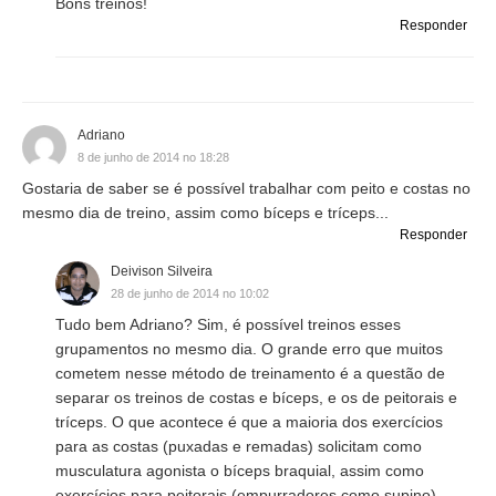
Bons treinos!
Responder
Adriano
8 de junho de 2014 no 18:28
Gostaria de saber se é possível trabalhar com peito e costas no
mesmo dia de treino, assim como bíceps e tríceps...
Responder
Deivison Silveira
28 de junho de 2014 no 10:02
Tudo bem Adriano? Sim, é possível treinos esses
grupamentos no mesmo dia. O grande erro que muitos
cometem nesse método de treinamento é a questão de
separar os treinos de costas e bíceps, e os de peitorais e
tríceps. O que acontece é que a maioria dos exercícios
para as costas (puxadas e remadas) solicitam como
musculatura agonista o bíceps braquial, assim como
exercícios para peitorais (empurradores como supino)