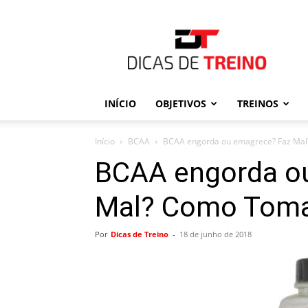
Dicas
de
Treino
INÍCIO
OBJETIVOS
TREINOS
Início
BCAA
BCAA engorda ou emagrece? Faz Ma
BCAA engorda o
Mal? Como Toma
Por
Dicas de Treino
-
18 de junho de 2018