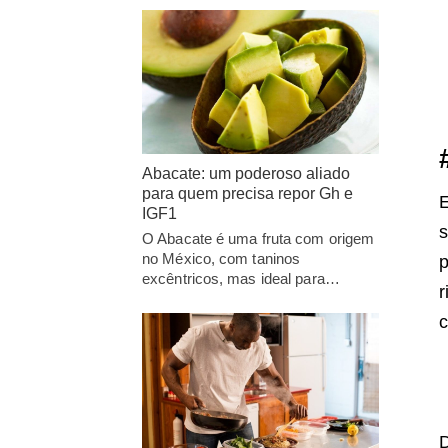
Abacate: um poderoso aliado
para quem precisa repor Gh e
E
IGF1
O Abacate é uma fruta com origem
no México, com taninos
p
excêntricos, mas ideal para…
r
c
D