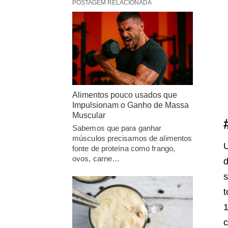
POSTAGEM RELACIONADA
Alimentos pouco usados que
Impulsionam o Ganho de Massa
Muscular
Sabemos que para ganhar
músculos precisamos de alimentos
U
fonte de proteína como frango,
ovos, carne…
d
s
t
1
c