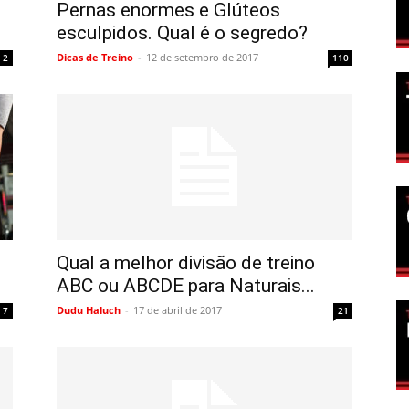
Pernas enormes e Glúteos
esculpidos. Qual é o segredo?
Dicas de Treino
-
12 de setembro de 2017
2
110
Qual a melhor divisão de treino
ABC ou ABCDE para Naturais...
Dudu Haluch
-
17 de abril de 2017
7
21