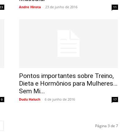
Andre Hirota
-
23 de junho de 2016
23
11
Pontos importantes sobre Treino,
Dieta e Hormônios para Mulheres…
Sem Mi...
Dudu Haluch
-
6 de junho de 2016
0
17
Página 3 de 7