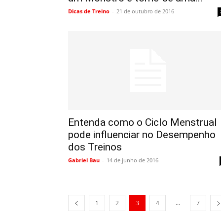
Dicas de Treino
-
21 de outubro de 2016
Entenda como o Ciclo Menstrual
pode influenciar no Desempenho
dos Treinos
Gabriel Bau
-
14 de junho de 2016
...
1
2
3
4
7