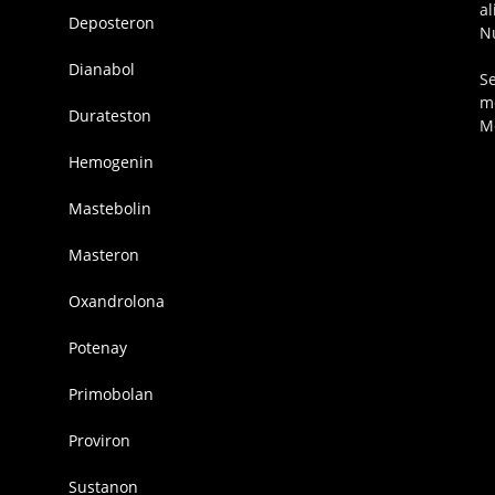
a
Deposteron
N
Dianabol
S
m
Durateston
M
Hemogenin
Mastebolin
Masteron
Oxandrolona
Potenay
Primobolan
Proviron
Sustanon