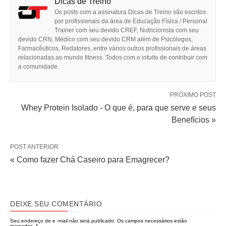
Dicas de Treino
Os posts com a assinatura Dicas de Treino são escritos
por profissionais da área de Educação Física / Personal
Trainer com seu devido CREF, Nutricionista com seu
devido CRN, Médico com seu devido CRM além de Psicólogos,
Farmacêuticos, Redatores, entre vários outros profissionais de áreas
relacionadas ao mundo fitness. Todos com o intuito de contribuir com
a comunidade.
PRÓXIMO POST
Whey Protein Isolado - O que é, para que serve e seus
Benefícios »
POST ANTERIOR
« Como fazer Chá Caseiro para Emagrecer?
DEIXE SEU COMENTÁRIO
Seu endereço de e -mail não será publicado.
Os campos necessários estão
marcados..
*