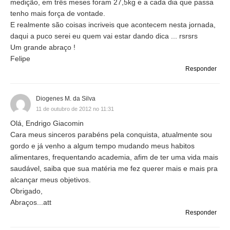
medição, em três meses foram 27,5kg e a cada dia que passa
tenho mais força de vontade.
E realmente são coisas incriveis que acontecem nesta jornada,
daqui a puco serei eu quem vai estar dando dica ... rsrsrs
Um grande abraço !
Felipe
Responder
Diogenes M. da Silva
11 de outubro de 2012 no 11:31
Olá, Endrigo Giacomin
Cara meus sinceros parabéns pela conquista, atualmente sou
gordo e já venho a algum tempo mudando meus habitos
alimentares, frequentando academia, afim de ter uma vida mais
saudável, saiba que sua matéria me fez querer mais e mais pra
alcançar meus objetivos.
Obrigado,
Abraços...att
Responder