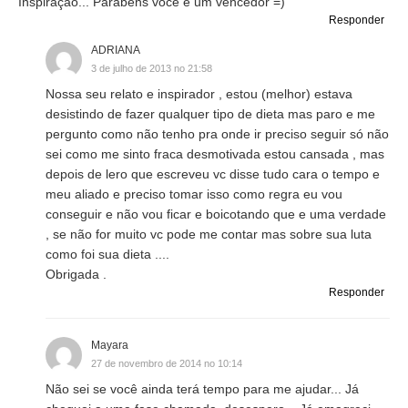
Inspiração... Parabéns você é um vencedor =)
Responder
ADRIANA
3 de julho de 2013 no 21:58
Nossa seu relato e inspirador , estou (melhor) estava
desistindo de fazer qualquer tipo de dieta mas paro e me
pergunto como não tenho pra onde ir preciso seguir só não
sei como me sinto fraca desmotivada estou cansada , mas
depois de lero que escreveu vc disse tudo cara o tempo e
meu aliado e preciso tomar isso como regra eu vou
conseguir e não vou ficar e boicotando que e uma verdade
, se não for muito vc pode me contar mas sobre sua luta
como foi sua dieta ....
Obrigada .
Responder
Mayara
27 de novembro de 2014 no 10:14
Não sei se você ainda terá tempo para me ajudar... Já