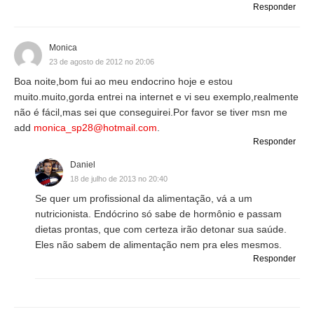
Responder
Monica
23 de agosto de 2012 no 20:06
Boa noite,bom fui ao meu endocrino hoje e estou
muito.muito,gorda entrei na internet e vi seu exemplo,realmente
não é fácil,mas sei que conseguirei.Por favor se tiver msn me
add
monica_sp28@hotmail.com
.
Responder
Daniel
18 de julho de 2013 no 20:40
Se quer um profissional da alimentação, vá a um
nutricionista. Endócrino só sabe de hormônio e passam
dietas prontas, que com certeza irão detonar sua saúde.
Eles não sabem de alimentação nem pra eles mesmos.
Responder