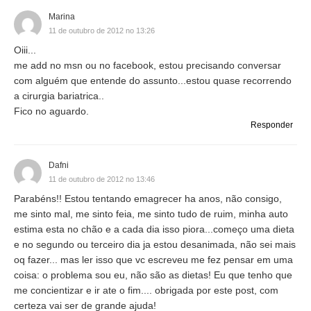
Marina
11 de outubro de 2012 no 13:26
Oiii...
me add no msn ou no facebook, estou precisando conversar
com alguém que entende do assunto...estou quase recorrendo
a cirurgia bariatrica..
Fico no aguardo.
Responder
Dafni
11 de outubro de 2012 no 13:46
Parabéns!! Estou tentando emagrecer ha anos, não consigo,
me sinto mal, me sinto feia, me sinto tudo de ruim, minha auto
estima esta no chão e a cada dia isso piora...começo uma dieta
e no segundo ou terceiro dia ja estou desanimada, não sei mais
oq fazer... mas ler isso que vc escreveu me fez pensar em uma
coisa: o problema sou eu, não são as dietas! Eu que tenho que
me concientizar e ir ate o fim.... obrigada por este post, com
certeza vai ser de grande ajuda!