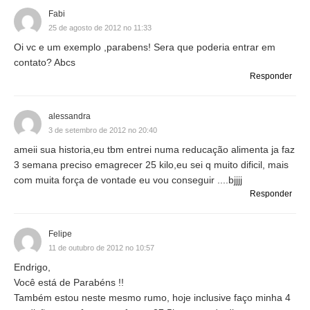
Fabi
25 de agosto de 2012 no 11:33
Oi vc e um exemplo ,parabens! Sera que poderia entrar em
contato? Abcs
Responder
alessandra
3 de setembro de 2012 no 20:40
ameii sua historia,eu tbm entrei numa reducação alimenta ja faz
3 semana preciso emagrecer 25 kilo,eu sei q muito dificil, mais
com muita força de vontade eu vou conseguir ....bjjjj
Responder
Felipe
11 de outubro de 2012 no 10:57
Endrigo,
Você está de Parabéns !!
Também estou neste mesmo rumo, hoje inclusive faço minha 4