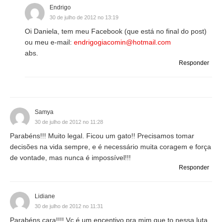
Endrigo
30 de julho de 2012 no 13:19
Oi Daniela, tem meu Facebook (que está no final do post)
ou meu e-mail:
endrigogiacomin@hotmail.com
abs.
Responder
Samya
30 de julho de 2012 no 11:28
Parabéns!!! Muito legal. Ficou um gato!! Precisamos tomar
decisões na vida sempre, e é necessário muita coragem e força
de vontade, mas nunca é impossível!!!
Responder
Lidiane
30 de julho de 2012 no 11:31
Parabéns cara!!!! Vc é um encentivo pra mim que to nessa luta,