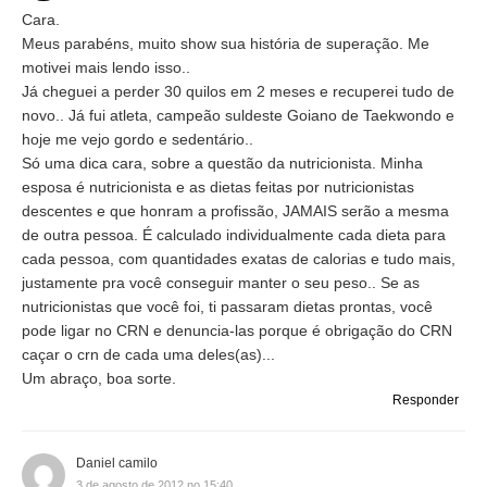
Cara.
Meus parabéns, muito show sua história de superação. Me
motivei mais lendo isso..
Já cheguei a perder 30 quilos em 2 meses e recuperei tudo de
novo.. Já fui atleta, campeão suldeste Goiano de Taekwondo e
hoje me vejo gordo e sedentário..
Só uma dica cara, sobre a questão da nutricionista. Minha
esposa é nutricionista e as dietas feitas por nutricionistas
descentes e que honram a profissão, JAMAIS serão a mesma
de outra pessoa. É calculado individualmente cada dieta para
cada pessoa, com quantidades exatas de calorias e tudo mais,
justamente pra você conseguir manter o seu peso.. Se as
nutricionistas que você foi, ti passaram dietas prontas, você
pode ligar no CRN e denuncia-las porque é obrigação do CRN
caçar o crn de cada uma deles(as)...
Um abraço, boa sorte.
Responder
Daniel camilo
3 de agosto de 2012 no 15:40