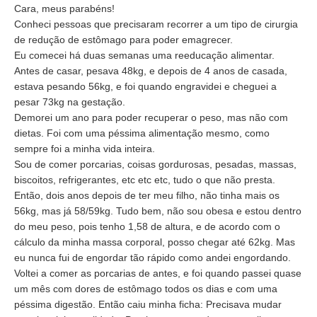
Cara, meus parabéns!
Conheci pessoas que precisaram recorrer a um tipo de cirurgia
de redução de estômago para poder emagrecer.
Eu comecei há duas semanas uma reeducação alimentar.
Antes de casar, pesava 48kg, e depois de 4 anos de casada,
estava pesando 56kg, e foi quando engravidei e cheguei a
pesar 73kg na gestação.
Demorei um ano para poder recuperar o peso, mas não com
dietas. Foi com uma péssima alimentação mesmo, como
sempre foi a minha vida inteira.
Sou de comer porcarias, coisas gordurosas, pesadas, massas,
biscoitos, refrigerantes, etc etc etc, tudo o que não presta.
Então, dois anos depois de ter meu filho, não tinha mais os
56kg, mas já 58/59kg. Tudo bem, não sou obesa e estou dentro
do meu peso, pois tenho 1,58 de altura, e de acordo com o
cálculo da minha massa corporal, posso chegar até 62kg. Mas
eu nunca fui de engordar tão rápido como andei engordando.
Voltei a comer as porcarias de antes, e foi quando passei quase
um mês com dores de estômago todos os dias e com uma
péssima digestão. Então caiu minha ficha: Precisava mudar