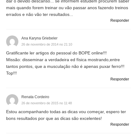
dar o devido descanso... se informem estudem procurem saber
mais quando forem treinar ou vão passar anos fazendo treinos
errados e não vão ter resultados...
Responder
Ana Karyna Griebeler
26 de novembro de 2014 no 21:10
Gratificante ler artigos do pessoal do BOPE online!!!
Missão: disseminar a verdadeira ed física mostrando,entre
tantos pontos, que a musculação não é apenas puxar ferro!!!
Top!!!
Responder
Renata Cordeiro
26 de novembro de 2015 no 11:48
Estou acompanhando todas as dicas vou começar, espero ter
bons resultados por que as dicas são excelentes!
Responder