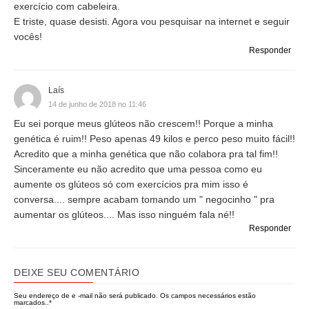
exercício com cabeleira.
E triste, quase desisti. Agora vou pesquisar na internet e seguir
vocês!
Responder
Laís
14 de junho de 2018 no 11:46
Eu sei porque meus glúteos não crescem!! Porque a minha
genética é ruim!! Peso apenas 49 kilos e perco peso muito fácil!!
Acredito que a minha genética que não colabora pra tal fim!!
Sinceramente eu não acredito que uma pessoa como eu
aumente os glúteos só com exercícios pra mim isso é
conversa.... sempre acabam tomando um " negocinho " pra
aumentar os glúteos.... Mas isso ninguém fala né!!
Responder
DEIXE SEU COMENTÁRIO
Seu endereço de e -mail não será publicado.
Os campos necessários estão
marcados..
*