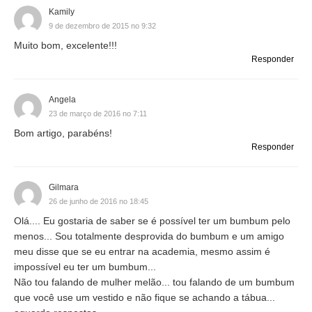
Kamily
9 de dezembro de 2015 no 9:32
Muito bom, excelente!!!
Responder
Angela
23 de março de 2016 no 7:11
Bom artigo, parabéns!
Responder
Gilmara
26 de junho de 2016 no 18:45
Olá.... Eu gostaria de saber se é possível ter um bumbum pelo
menos... Sou totalmente desprovida do bumbum e um amigo
meu disse que se eu entrar na academia, mesmo assim é
impossível eu ter um bumbum...
Não tou falando de mulher melão... tou falando de um bumbum
que você use um vestido e não fique se achando a tábua...