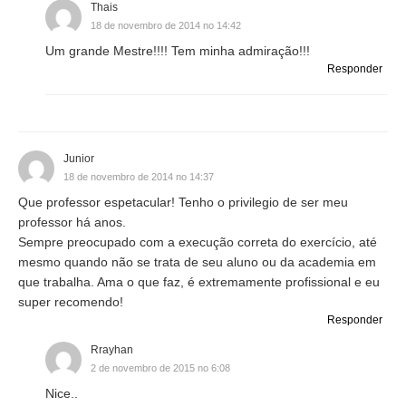
Thais
18 de novembro de 2014 no 14:42
Um grande Mestre!!!! Tem minha admiração!!!
Responder
Junior
18 de novembro de 2014 no 14:37
Que professor espetacular! Tenho o privilegio de ser meu
professor há anos.
Sempre preocupado com a execução correta do exercício, até
mesmo quando não se trata de seu aluno ou da academia em
que trabalha. Ama o que faz, é extremamente profissional e eu
super recomendo!
Responder
Rrayhan
2 de novembro de 2015 no 6:08
Nice..