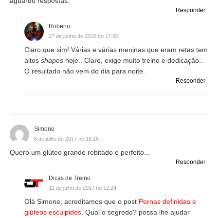
aguardo respostas.
Responder
Roberto
27 de junho de 2016 no 17:50
Claro que sim! Várias e várias meninas que eram retas tem
altos
shapes
hoje.. Claro, exige muito treino e dedicação..
O resultado não vem do dia para noite.
Responder
Simone
8 de julho de 2017 no 18:16
Quero um glúteo grande rebitado e perfeito...
Responder
Dicas de Treino
12 de julho de 2017 no 12:24
Olá Simone, acreditamos que o post
Pernas definidas e
glúteos esculpidos
. Qual o segredo? possa lhe ajudar