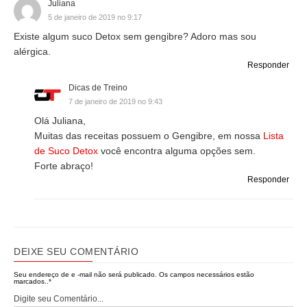
Juliana
5 de janeiro de 2019 no 9:17
Existe algum suco Detox sem gengibre? Adoro mas sou
alérgica.
Responder
Dicas de Treino
7 de janeiro de 2019 no 9:43
Olá Juliana,
Muitas das receitas possuem o Gengibre, em nossa
Lista
de Suco Detox
você encontra alguma opções sem.
Forte abraço!
Responder
DEIXE SEU COMENTÁRIO
Seu endereço de e -mail não será publicado.
Os campos necessários estão
marcados..
*
Digite seu Comentário...