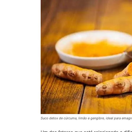
Suco detox de cúrcuma, limão e gengibre, ideal para emagr