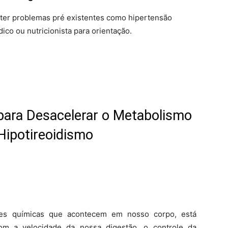
er problemas pré existentes como hipertensão
ico ou nutricionista para orientação.
para Desacelerar o Metabolismo
Hipotireoidismo
es químicas que acontecem em nosso corpo, está
om a velocidade da nossa digestão, o controle da