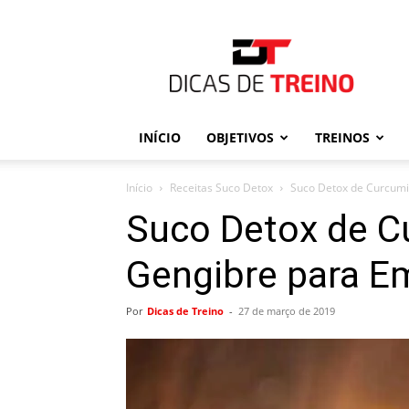
Dicas
de
Treino
INÍCIO
OBJETIVOS
TREINOS
Início
Receitas Suco Detox
Suco Detox de Curcumi
Suco Detox de C
Gengibre para E
Por
Dicas de Treino
-
27 de março de 2019