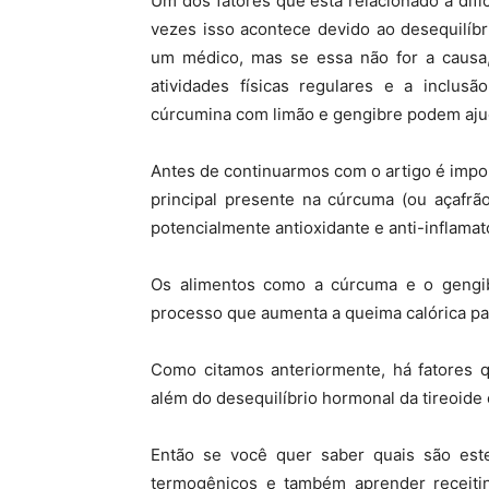
Um dos fatores que está relacionado a dif
vezes isso acontece devido ao desequilíbr
um médico, mas se essa não for a causa,
atividades físicas regulares e a inclu
cúrcumina com limão e gengibre podem ajud
Antes de continuarmos com o artigo é impo
principal presente na cúrcuma (ou açafrã
potencialmente antioxidante e anti-inflamató
Os alimentos como a cúrcuma e o gengi
processo que aumenta a queima calórica pa
Como citamos anteriormente, há fatores 
além do desequilíbrio hormonal da tireoide 
Então se você quer saber quais são este
termogênicos e também aprender receiti