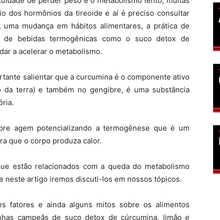
iculdade de perder peso é o metabolismo lento, muitas
io dos hormônios da tireoide e aí é preciso consultar
 uma mudança em hábitos alimentares, a prática de
são de bebidas termogênicas como o suco detox de
ar a acelerar o metabolismo.
rtante salientar que a curcumina é o componente ativo
o da terra) e também no gengibre, é uma substância
ria.
bre agem potencializando a termogênese que é um
ra que o corpo produza calor.
que estão relacionados com a queda do metabolismo
e neste artigo iremos discuti-los em nossos tópicos.
s fatores e ainda alguns mitos sobre os alimentos
nhas campeãs de suco detox de cúrcumina, limão e