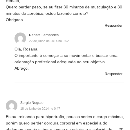
Renata,
Quero perder peso, se eu fizer 30 minutos de musculação e 30
minutos de aerobico, estou fazendo correto?
Obrigada
Responder
Renata Fernandes
22 de junho de 2014 no 9:52
Olá, Rosana!
O importante é começar a se movimentar e buscar uma
orientação profissional adequada ao seu objetivo.
Abraço.
Responder
Sergio Negrao
18 de junho de 2014 no 0:47
Estou treinando para hipertrofia, poucas series e carga máxima,
porém quero perder gordura corporal em especial a do
abdomen, queria saber o tempo na esteira e a velocidade…. 20