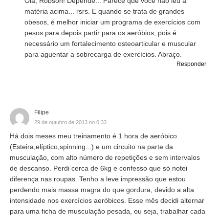
Olá, Robson! Depende... Parece que você não leu a
matéria acima... rsrs. E quando se trata de grandes
obesos, é melhor iniciar um programa de exercícios com
pesos para depois partir para os aeróbios, pois é
necessário um fortalecimento osteoarticular e muscular
para aguentar a sobrecarga de exercícios. Abraço.
Responder
Filipe
29 de outubro de 2013 no 0:33
Há dois meses meu treinamento é 1 hora de aeróbico
(Esteira,elíptico,spinning...) e um circuito na parte da
musculação, com alto número de repetições e sem intervalos
de descanso. Perdi cerca de 6kg e confesso que só notei
diferença nas roupas. Tenho a leve impressão que estou
perdendo mais massa magra do que gordura, devido a alta
intensidade nos exercícios aeróbicos. Esse mês decidi alternar
para uma ficha de musculação pesada, ou seja, trabalhar cada