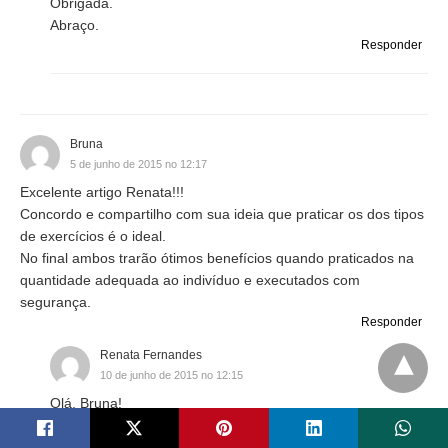
Obrigada.
Abraço.
Responder
Bruna
5 de junho de 2015 no 12:17
Excelente artigo Renata!!!
Concordo e compartilho com sua ideia que praticar os dos tipos
de exercícios é o ideal.
No final ambos trarão ótimos benefícios quando praticados na
quantidade adequada ao indivíduo e executados com
segurança.
Responder
Renata Fernandes
10 de junho de 2015 no 12:15
Olá, Bruna!
É isso mesmo. Obrigada.
Abraço.