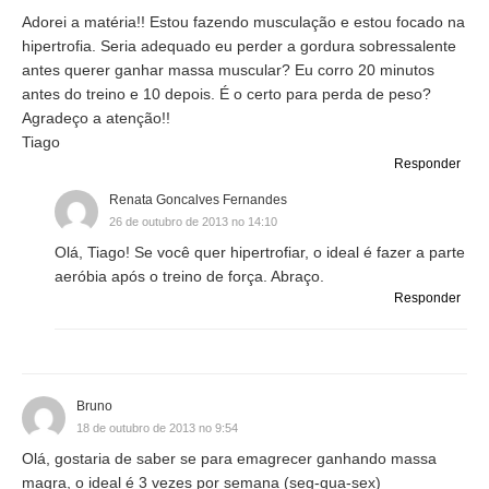
Adorei a matéria!! Estou fazendo musculação e estou focado na
hipertrofia. Seria adequado eu perder a gordura sobressalente
antes querer ganhar massa muscular? Eu corro 20 minutos
antes do treino e 10 depois. É o certo para perda de peso?
Agradeço a atenção!!
Tiago
Responder
Renata Goncalves Fernandes
26 de outubro de 2013 no 14:10
Olá, Tiago! Se você quer hipertrofiar, o ideal é fazer a parte
aeróbia após o treino de força. Abraço.
Responder
Bruno
18 de outubro de 2013 no 9:54
Olá, gostaria de saber se para emagrecer ganhando massa
magra, o ideal é 3 vezes por semana (seg-qua-sex)