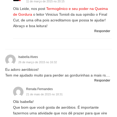
11 de março de 2015 no 20:15
Olá Leide, nos post
Termogênico e seu poder na Queima
de Gordura
o leitor Vinicius Tonioli da sua opinião o Final
Cut, de uma olha pois acreditamos que possa te ajudar!
Abraço e boa leitura!
Responder
Isabella Alves
26 de março de 2015 no 16:32
Eu adoro aeróbicos!
Tem me ajudado muito para perder as gordurinhas a mais rs....
Responder
Renata Fernandes
21 de maio de 2015 no 18:31
Olá Isabella!
Que bom que você gosta de aeróbios. É importante
fazermos uma atividade que nos dê prazer para que vire