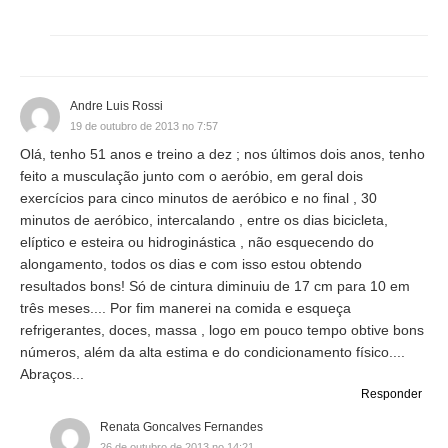
Andre Luis Rossi
19 de outubro de 2013 no 7:57
Olá, tenho 51 anos e treino a dez ; nos últimos dois anos, tenho
feito a musculação junto com o aeróbio, em geral dois
exercícios para cinco minutos de aeróbico e no final , 30
minutos de aeróbico, intercalando , entre os dias bicicleta,
elíptico e esteira ou hidroginástica , não esquecendo do
alongamento, todos os dias e com isso estou obtendo
resultados bons! Só de cintura diminuiu de 17 cm para 10 em
três meses.... Por fim manerei na comida e esqueça
refrigerantes, doces, massa , logo em pouco tempo obtive bons
números, além da alta estima e do condicionamento físico....
Abraços...
Responder
Renata Goncalves Fernandes
26 de outubro de 2013 no 14:21