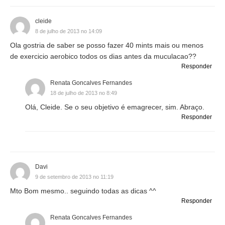
cleide
8 de julho de 2013 no 14:09
Ola gostria de saber se posso fazer 40 mints mais ou menos
de exercicio aerobico todos os dias antes da muculacao??
Responder
Renata Goncalves Fernandes
18 de julho de 2013 no 8:49
Olá, Cleide. Se o seu objetivo é emagrecer, sim. Abraço.
Responder
Davi
9 de setembro de 2013 no 11:19
Mto Bom mesmo.. seguindo todas as dicas ^^
Responder
Renata Goncalves Fernandes