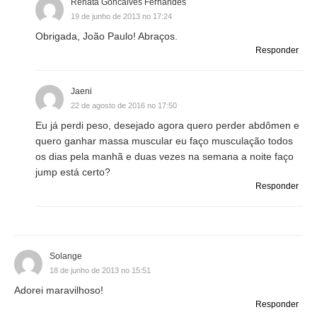
Renata Goncalves Fernandes
19 de junho de 2013 no 17:24
Obrigada, João Paulo! Abraços.
Responder
Jaeni
22 de agosto de 2016 no 17:50
Eu já perdi peso, desejado agora quero perder abdômen e
quero ganhar massa muscular eu faço musculação todos
os dias pela manhã e duas vezes na semana a noite faço
jump está certo?
Responder
Solange
18 de junho de 2013 no 15:51
Adorei maravilhoso!
Responder