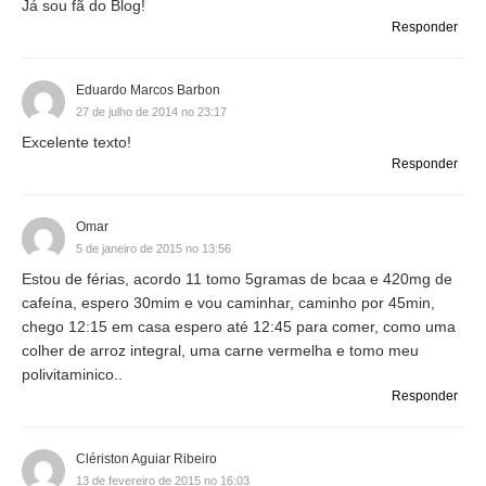
Já sou fã do Blog!
Responder
Eduardo Marcos Barbon
27 de julho de 2014 no 23:17
Excelente texto!
Responder
Omar
5 de janeiro de 2015 no 13:56
Estou de férias, acordo 11 tomo 5gramas de bcaa e 420mg de
cafeína, espero 30mim e vou caminhar, caminho por 45min,
chego 12:15 em casa espero até 12:45 para comer, como uma
colher de arroz integral, uma carne vermelha e tomo meu
polivitaminico..
Responder
Clériston Aguiar Ribeiro
13 de fevereiro de 2015 no 16:03