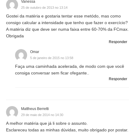
Vanessa
25 de outubro de 2013 no 13:14
Gostei da matéria e gostaria tentar esse metódo, mas como
consigo calcular a intensidade que tenho que fazer o exercício?
A matéria diz que deve ser numa faixa entre 60-70% da FCmax.
Obrigada
Responder
Omar
5 de janeiro de 2015 no 13:58
Faça uma caminhada acelerada, de modo com que você
consiga conversar sem ficar ofegante..
Responder
Mattheus Berretti
29 de maio de 2014 no 14:30
A melhor matéria que já li sobre o assunto.
Esclareceu todas as minhas dúvidas, muito obrigado por postar.