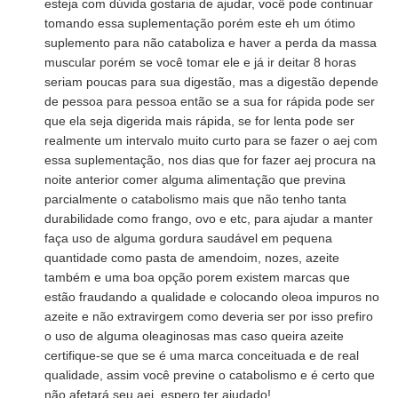
esteja com dúvida gostaria de ajudar, você pode continuar
tomando essa suplementação porém este eh um ótimo
suplemento para não cataboliza e haver a perda da massa
muscular porém se você tomar ele e já ir deitar 8 horas
seriam poucas para sua digestão, mas a digestão depende
de pessoa para pessoa então se a sua for rápida pode ser
que ela seja digerida mais rápida, se for lenta pode ser
realmente um intervalo muito curto para se fazer o aej com
essa suplementação, nos dias que for fazer aej procura na
noite anterior comer alguma alimentação que previna
parcialmente o catabolismo mais que não tenho tanta
durabilidade como frango, ovo e etc, para ajudar a manter
faça uso de alguma gordura saudável em pequena
quantidade como pasta de amendoim, nozes, azeite
também e uma boa opção porem existem marcas que
estão fraudando a qualidade e colocando oleoa impuros no
azeite e não extravirgem como deveria ser por isso prefiro
o uso de alguma oleaginosas mas caso queira azeite
certifique-se que se é uma marca conceituada e de real
qualidade, assim você previne o catabolismo e é certo que
não afetará seu aej, espero ter ajudado!