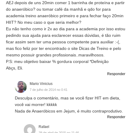
AEJ depois de uns 20min comer 1 barrinha de proteína e partir
do anaeróbico? ou tomar café da manhã e qdo for para
academia treino anaeróbico primeiro e para fechar faço 20min
HIIT? No meu caso o que seria melhor?
Eu não tenho como ir 2x ao dia para a academia por isso estou
pedindo sua ajuda para esclarecer essas dúvidas, é tão ruim
ficar assim sem ter uma pessoa competente para auxiliar :-(,
mas fico feliz por ter encontrado o site Dicas de Treino e pelo
mesmo possuir grandes profissionais..maravilhosos.
P.S: meu objetivo baixar % gordura corporal *Definição
Abçs, Eli.
Responder
Mario Vinicius
7 de julho de 2014 no 0:41
Desculpa o comentário, mas se você fizer HIT em dieta,
você vai morrer! kkkkk
Nada de Anaeróbicos em Jejum, é muito contraprodutivo.
Responder
Rafael
29 de abril de 2015 no 11:46