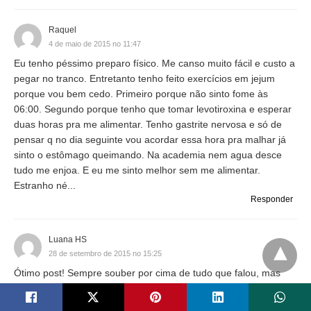
Raquel
4 de maio de 2015 no 11:47
Eu tenho péssimo preparo físico. Me canso muito fácil e custo a
pegar no tranco. Entretanto tenho feito exercícios em jejum
porque vou bem cedo. Primeiro porque não sinto fome às
06:00. Segundo porque tenho que tomar levotiroxina e esperar
duas horas pra me alimentar. Tenho gastrite nervosa e só de
pensar q no dia seguinte vou acordar essa hora pra malhar já
sinto o estômago queimando. Na academia nem agua desce
tudo me enjoa. E eu me sinto melhor sem me alimentar.
Estranho né...
Responder
Luana HS
28 de setembro de 2015 no 15:25
Ótimo post! Sempre souber por cima de tudo que falou, mas
nunca consegui entender bem explicadinho assim!
PARABÉNS... tudo ficou exatamente claro agora. Tenho feito