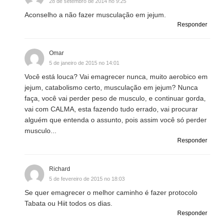
28 de setembro de 2014 no 9:25
Aconselho a não fazer musculação em jejum.
Responder
Omar
5 de janeiro de 2015 no 14:01
Você está louca? Vai emagrecer nunca, muito aerobico em
jejum, catabolismo certo, musculação em jejum? Nunca
faça, você vai perder peso de musculo, e continuar gorda,
vai com CALMA, esta fazendo tudo errado, vai procurar
alguém que entenda o assunto, pois assim você só perder
musculo...
Responder
Richard
5 de fevereiro de 2015 no 18:03
Se quer emagrecer o melhor caminho é fazer protocolo
Tabata ou Hiit todos os dias.
Responder