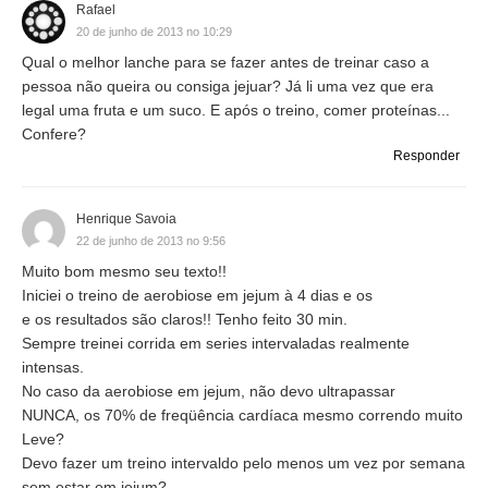
Rafael
20 de junho de 2013 no 10:29
Qual o melhor lanche para se fazer antes de treinar caso a
pessoa não queira ou consiga jejuar? Já li uma vez que era
legal uma fruta e um suco. E após o treino, comer proteínas...
Confere?
Responder
Henrique Savoia
22 de junho de 2013 no 9:56
Muito bom mesmo seu texto!!
Iniciei o treino de aerobiose em jejum à 4 dias e os
e os resultados são claros!! Tenho feito 30 min.
Sempre treinei corrida em series intervaladas realmente
intensas.
No caso da aerobiose em jejum, não devo ultrapassar
NUNCA, os 70% de freqüência cardíaca mesmo correndo muito
Leve?
Devo fazer um treino intervaldo pelo menos um vez por semana
sem estar em jejum?