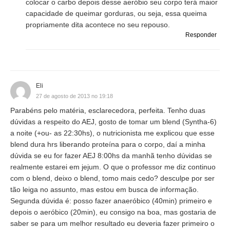
colocar o carbo depois desse aeróbio seu corpo terá maior
capacidade de queimar gorduras, ou seja, essa queima
propriamente dita acontece no seu repouso.
Responder
Eli
27 de agosto de 2013 no 19:18
Parabéns pelo matéria, esclarecedora, perfeita. Tenho duas
dúvidas a respeito do AEJ, gosto de tomar um blend (Syntha-6)
a noite (+ou- as 22:30hs), o nutricionista me explicou que esse
blend dura hrs liberando proteína para o corpo, daí a minha
dúvida se eu for fazer AEJ 8:00hs da manhã tenho dúvidas se
realmente estarei em jejum. O que o professor me diz continuo
com o blend, deixo o blend, tomo mais cedo? desculpe por ser
tão leiga no assunto, mas estou em busca de informação.
Segunda dúvida é: posso fazer anaeróbico (40min) primeiro e
depois o aeróbico (20min), eu consigo na boa, mas gostaria de
saber se para um melhor resultado eu deveria fazer primeiro o