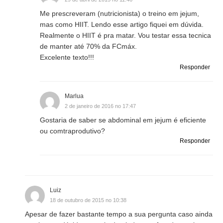
Me prescreveram (nutricionista) o treino em jejum,
mas como HIIT. Lendo esse artigo fiquei em dúvida.
Realmente o HIIT é pra matar. Vou testar essa tecnica
de manter até 70% da FCmáx.
Excelente texto!!!
Responder
Marlua
2 de janeiro de 2016 no 17:47
Gostaria de saber se abdominal em jejum é eficiente
ou comtraprodutivo?
Responder
Luiz
18 de outubro de 2015 no 10:38
Apesar de fazer bastante tempo a sua pergunta caso ainda