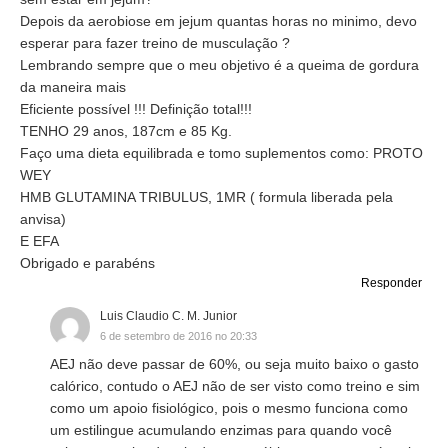
Depois da aerobiose em jejum quantas horas no minimo, devo
esperar para fazer treino de musculação ?
Lembrando sempre que o meu objetivo é a queima de gordura
da maneira mais
Eficiente possível !!! Definição total!!!
TENHO 29 anos, 187cm e 85 Kg.
Faço uma dieta equilibrada e tomo suplementos como: PROTO
WEY
HMB GLUTAMINA TRIBULUS, 1MR ( formula liberada pela
anvisa)
E EFA
Obrigado e parabéns
Responder
Luis Claudio C. M. Junior
6 de setembro de 2016 no 20:33
AEJ não deve passar de 60%, ou seja muito baixo o gasto
calórico, contudo o AEJ não de ser visto como treino e sim
como um apoio fisiológico, pois o mesmo funciona como
um estilingue acumulando enzimas para quando você