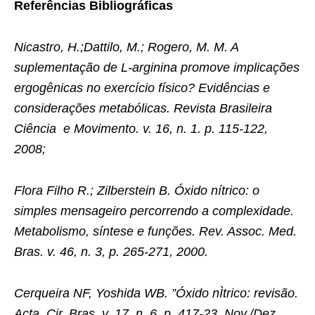
Referências Bibliográficas
Nicastro, H.;Dattilo, M.; Rogero, M. M. A
suplementação de L-arginina promove implicações
ergogênicas no exercício físico? Evidências e
considerações metabólicas. Revista Brasileira
Ciência e Movimento. v. 16, n. 1. p. 115-122,
2008;
Flora Filho R.; Zilberstein B. Óxido nítrico: o
simples mensageiro percorrendo a complexidade.
Metabolismo, síntese e funções. Rev. Assoc. Med.
Bras. v. 46, n. 3, p. 265-271, 2000.
Cerqueira NF, Yoshida WB. ”Óxido nÌtrico: revisão.
Acta. Cir. Bras. v. 17, n. 6, p. 417-23, Nov./Dez.,