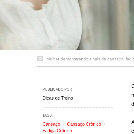
Mulher demonstrando sinais de cansaço, fadig
O
PUBLICADO POR
n
Dicas de Treino
d
TAGS:
A
Cansaço
Cansaço Crônico
Fadiga Crônica