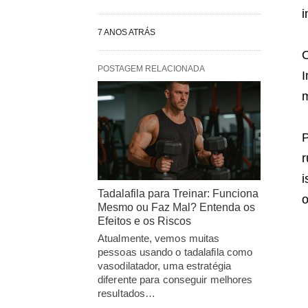
i
7 ANOS ATRÁS
O
POSTAGEM RELACIONADA
I
m
P
r
i
Tadalafila para Treinar: Funciona
o
Mesmo ou Faz Mal? Entenda os
Efeitos e os Riscos
Atualmente, vemos muitas
pessoas usando o tadalafila como
vasodilatador, uma estratégia
diferente para conseguir melhores
resultados…