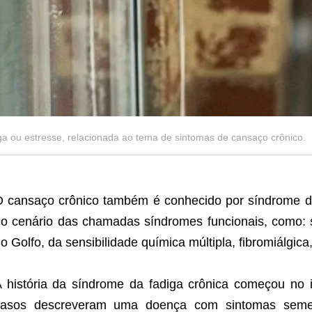
a ou estresse, relacionada ao tema de sintomas de cansaço crônico.
 cansaço crônico também é conhecido por síndrome da
o cenário das chamadas síndromes funcionais, como: s
o Golfo, da sensibilidade química múltipla, fibromiálgica,
 história da síndrome da fadiga crônica começou no 
casos descreveram uma doença com sintomas semel