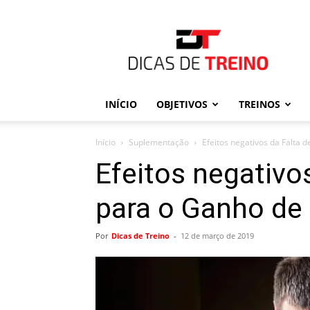
Dicas
de
Treino
INÍCIO
OBJETIVOS
TREINOS
Início
Suplementação
Efeitos negativos da Falta
Efeitos negativo
para o Ganho de
Por
Dicas de Treino
-
12 de março de 2019