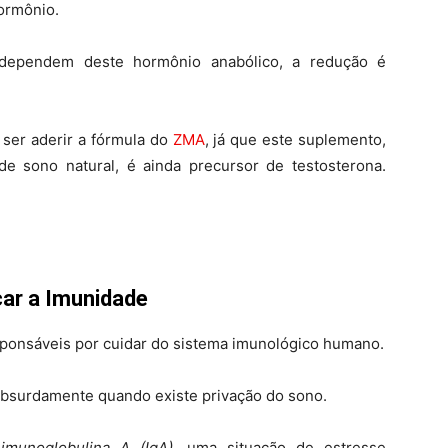
ormônio.
dependem deste hormônio anabólico, a redução é
 ser aderir a fórmula do
ZMA
, já que este suplemento,
e sono natural, é ainda precursor de testosterona.
car a Imunidade
esponsáveis por cuidar do sistema imunológico humano.
absurdamente quando existe privação do sono.
a
imunoglobulina A (IgA)
, uma situação de estresse