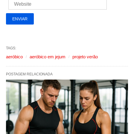
TAGS:
aeróbico
aeróbico em jejum
projeto verão
POSTAGEM RELACIONADA