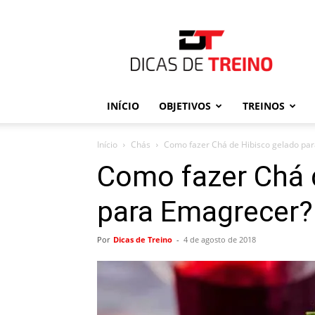
Dicas
de
Treino
INÍCIO
OBJETIVOS
TREINOS
Início
Chás
Como fazer Chá de Hibisco gelado pa
Como fazer Chá 
para Emagrecer?
Por
Dicas de Treino
-
4 de agosto de 2018