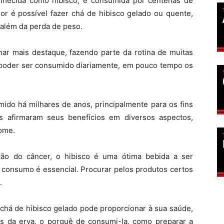
hecida como hibisco, é consumida por centenas de
r é possível fazer chá de hibisco gelado ou quente,
 além da perda de peso.
r mais destaque, fazendo parte da rotina de muitas
r poder ser consumido diariamente, em pouco tempo os
mido há milhares de anos, principalmente para os fins
s afirmaram seus benefícios em diversos aspectos,
ome.
ão do câncer, o hibisco é uma ótima bebida a ser
consumo é essencial. Procurar pelos produtos certos
.
chá de hibisco gelado pode proporcionar à sua saúde,
s da erva, o porquê de consumi-la, como preparar a