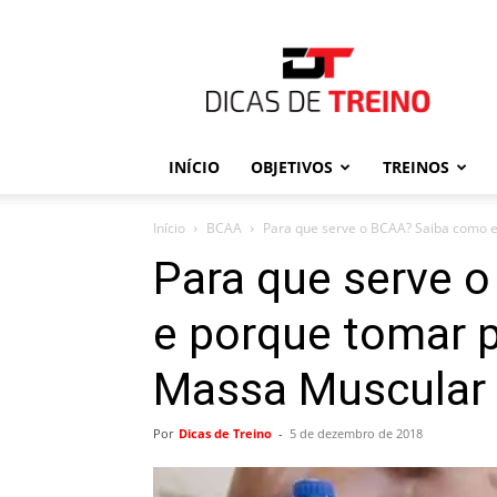
Dicas
de
Treino
INÍCIO
OBJETIVOS
TREINOS
Início
BCAA
Para que serve o BCAA? Saiba como e
Para que serve 
e porque tomar 
Massa Muscular
Por
Dicas de Treino
-
5 de dezembro de 2018